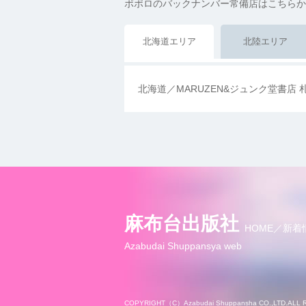
ポポロのバックナンバー常備店はこちらか
北海道エリア
北陸エリア
北海道／MARUZEN&ジュンク堂書店 
麻布台出版社
HOME
新着
Azabudai Shuppansya web
COPYRIGHT（C）Azabudai Shuppansha CO.,LTD.ALL 