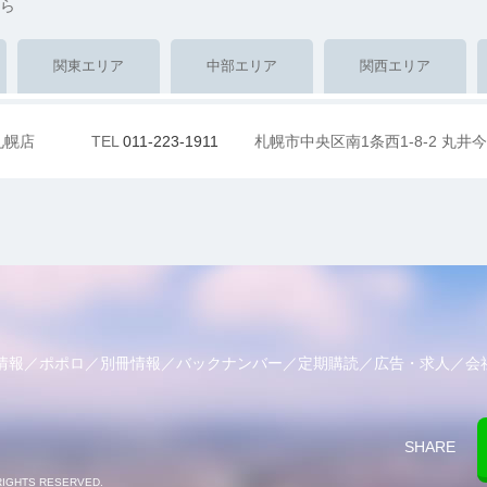
ら
関東エリア
中部エリア
関西エリア
札幌店
TEL
011-223-1911
札幌市中央区南1条西1-8-2 丸井今
情報
ポポロ
別冊情報
バックナンバー
定期購読
広告・求人
会
SHARE
RIGHTS RESERVED.