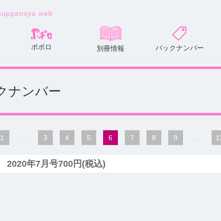
huppansya web
ポポロ
バックナンバー
別冊情報
 バックナンバー
1
…
3
4
5
6
7
8
9
…
1
2020年7月号700円(税込)