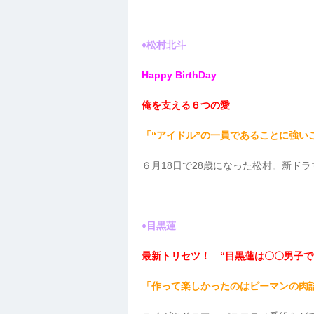
♦松村北斗
Happy BirthDay
俺を支える６つの愛
「“アイドル”の一員であることに強い
６月18日で28歳になった松村。新ド
♦目黒蓮
最新トリセツ！ “目黒蓮は〇〇男子で
「作って楽しかったのはピーマンの肉