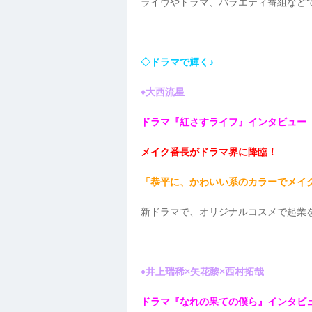
ライヴやドラマ、バラエティ番組など
◇ドラマで輝く♪
♦大西流星
ドラマ『紅さすライフ』インタビュー
メイク番長がドラマ界に降臨！
「恭平に、かわいい系のカラーでメイ
新ドラマで、オリジナルコスメで起業
♦井上瑞稀×矢花黎×西村拓哉
ドラマ『なれの果ての僕ら』インタビ