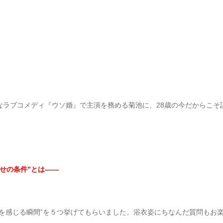
なラブコメディ『ウソ婚』で主演を務める菊池に、28歳の今だからこそ
せの条件”とは――
を感じる瞬間”を５つ挙げてもらいました。浴衣姿にちなんだ質問もお楽