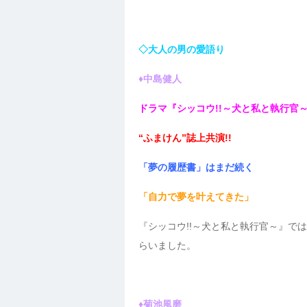
◇大人の男の愛語り
♦中島健人
ドラマ『シッコウ!!～犬と私と執行官
“ふまけん”誌上共演!!
「夢の履歴書」はまだ続く
「自力で夢を叶えてきた」
『シッコウ!!～犬と私と執行官～』で
らいました。
♦菊池風磨