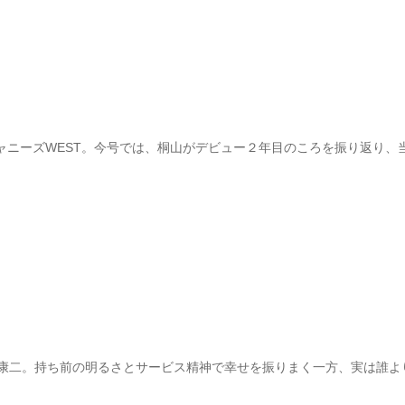
ャニーズWEST。今号では、桐山がデビュー２年目のころを振り返り、
井康二。持ち前の明るさとサービス精神で幸せを振りまく一方、実は誰