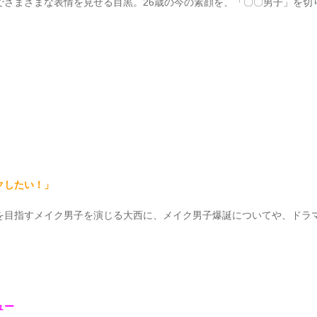
でさまざまな表情を見せる目黒。26歳の今の素顔を、「〇〇男子」を切
クしたい！」
を目指すメイク男子を演じる大西に、メイク男子爆誕についてや、ドラ
ュー