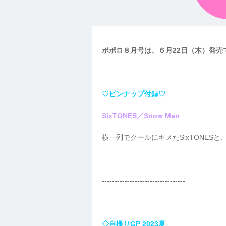
ポポロ８月号は、６月22日（木）発売
♡ピンナップ付録♡
SixTONES／Snow Man
横一列でクールにキメたSixTONESと
---------------------------------
◇自撮りGP 2023夏