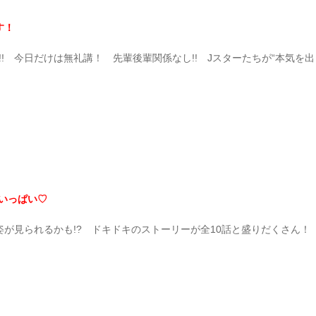
す！
!! 今日だけは無礼講！ 先輩後輩関係なし!! Jスターたちが“本気を
がいっぱい♡
が見られるかも!? ドキドキのストーリーが全10話と盛りだくさん！