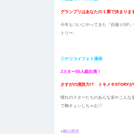
グランプリはあなたの１票で決まりま
今年もついにやってきた『自撮りGP』
トリー。
◇ナツコイフォト漫画
Jスター55人総出演！
さすがの演技力!? トキメキSTORY
憧れのスターたちのあんな姿やこんな姿
で胸キュンしちゃお♡
♦桐山照史